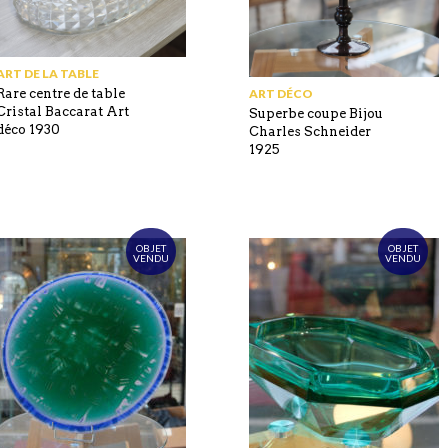
ART DE LA TABLE
Rare centre de table
ART DÉCO
Cristal Baccarat Art
Superbe coupe Bijou
déco 1930
Charles Schneider
1925
OBJET
OBJET
VENDU
VENDU