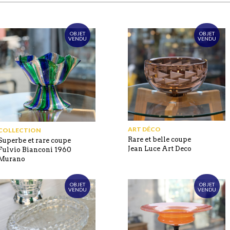
OBJET
OBJET
VENDU
VENDU
ART DÉCO
COLLECTION
Rare et belle coupe
Superbe et rare coupe
Jean Luce Art Deco
Fulvio Bianconi 1960
Murano
OBJET
OBJET
VENDU
VENDU