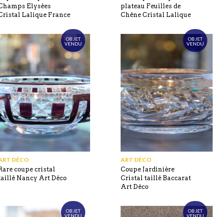
Champs Elysées
plateau Feuilles de
Cristal Lalique France
Chêne Cristal Lalique
OBJET
OBJET
VENDU
VENDU
ART DÉCO
ART DÉCO
Rare coupe cristal
Coupe Jardinière
taillé Nancy Art Déco
Cristal taillé Baccarat
Art Déco
OBJET
OBJET
VENDU
VENDU