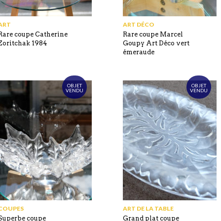
ART
ART DÉCO
Rare coupe Catherine
Rare coupe Marcel
Zoritchak 1984
Goupy Art Déco vert
émeraude
OBJET
OBJET
VENDU
VENDU
COUPES
ART DE LA TABLE
Superbe coupe
Grand plat coupe