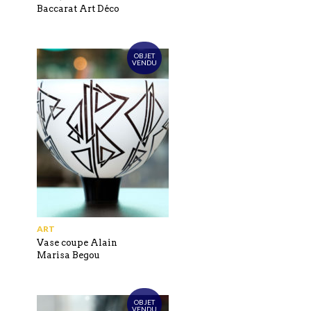
Baccarat Art Déco
OBJET
VENDU
ART
Vase coupe Alain
Marisa Begou
OBJET
VENDU