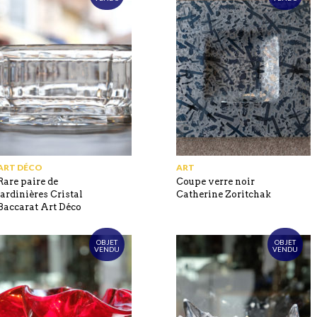
ART DÉCO
ART
Rare paire de
Coupe verre noir
jardinières Cristal
Catherine Zoritchak
Baccarat Art Déco
OBJET
OBJET
VENDU
VENDU