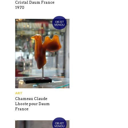
Cristal Daum France
1970
OBJET
VENDU
ART
Chameau Claude
Lhoste pour Daum
France
OBJET
VENDU