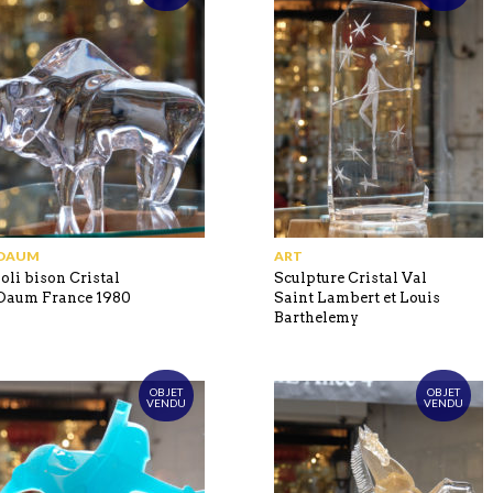
DAUM
ART
Joli bison Cristal
Sculpture Cristal Val
Daum France 1980
Saint Lambert et Louis
Barthelemy
OBJET
OBJET
VENDU
VENDU