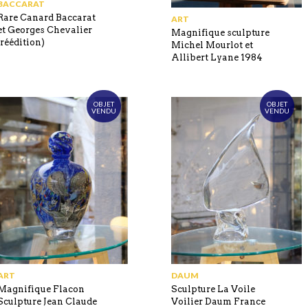
BACCARAT
Rare Canard Baccarat
ART
et Georges Chevalier
Magnifique sculpture
(réédition)
Michel Mourlot et
Allibert Lyane 1984
OBJET
OBJET
VENDU
VENDU
ART
DAUM
Magnifique Flacon
Sculpture La Voile
Sculpture Jean Claude
Voilier Daum France