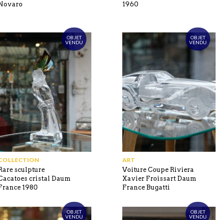
Novaro
1960
OBJET
OBJET
VENDU
VENDU
COLLECTION
ART
Rare sculpture
Voiture Coupe Riviera
Cacatoes cristal Daum
Xavier Froissart Daum
France 1980
France Bugatti
OBJET
OBJET
VENDU
VENDU