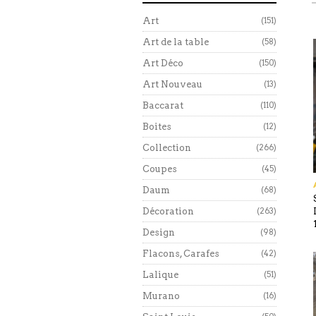
Art
(151)
Art de la table
(58)
Art Déco
(150)
Art Nouveau
(13)
Baccarat
(110)
Boites
(12)
Collection
(266)
Coupes
(45)
Daum
(68)
Décoration
(263)
Design
(98)
Flacons, Carafes
(42)
Lalique
(51)
Murano
(16)