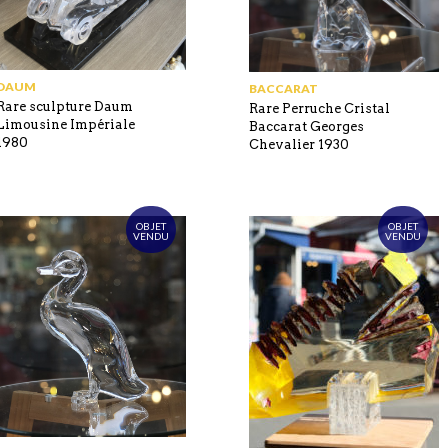
DAUM
BACCARAT
Rare sculpture Daum
Rare Perruche Cristal
Limousine Impériale
Baccarat Georges
1980
Chevalier 1930
OBJET
OBJET
VENDU
VENDU