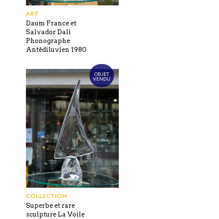
ART
Daum France et
Salvador Dali
Phonographe
Antédiluvien 1980
OBJET
VENDU
COLLECTION
Superbe et rare
sculpture La Voile