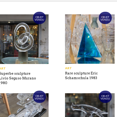
OBJET
OBJET
VENDU
VENDU
ART
ART
Rare sculpture Eric
Superbe sculpture
Schamschula 1983
Livio Seguso Murano
1980
OBJET
OBJET
VENDU
VENDU