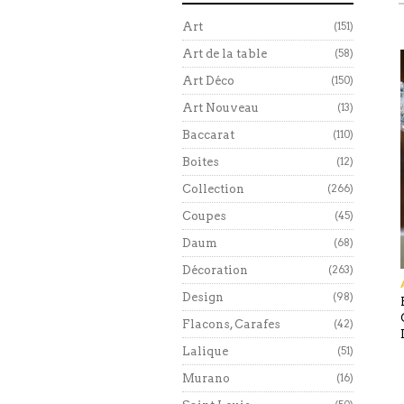
Art
(151)
Art de la table
(58)
Art Déco
(150)
Art Nouveau
(13)
Baccarat
(110)
Boites
(12)
Collection
(266)
Coupes
(45)
Daum
(68)
Décoration
(263)
Design
(98)
Flacons, Carafes
(42)
Lalique
(51)
Murano
(16)