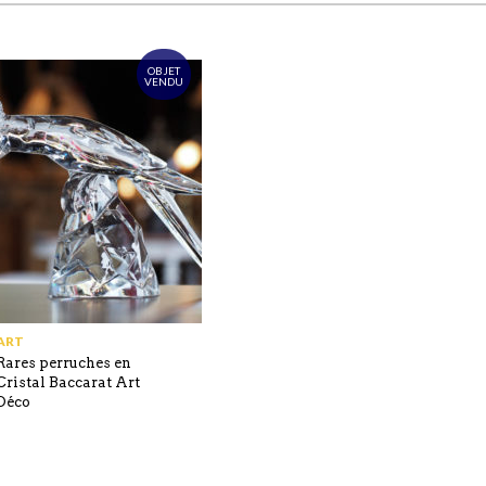
OBJET
VENDU
ART
Rares perruches en
Cristal Baccarat Art
Déco