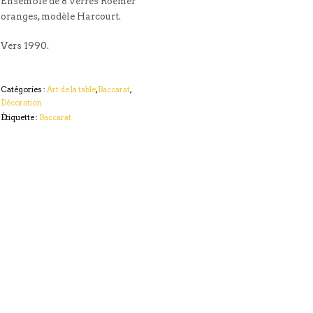
Ensemble de 8 verres Roemer
oranges, modèle Harcourt.
Vers 1990.
Catégories :
Art de la table
,
Baccarat
,
Décoration
Étiquette :
Baccarat