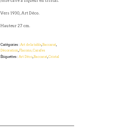
Jolie cave à liqueur en cristal.
Vers 1930, Art Déco.
Hauteur 27 cm.
Catégories :
Art de la table
,
Baccarat
,
Décoration
,
Flacons, Carafes
Étiquettes :
Art Déco
,
Baccarat
,
Cristal