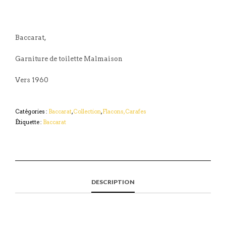
Baccarat,
Garniture de toilette Malmaison
Vers 1960
Catégories :
Baccarat
,
Collection
,
Flacons, Carafes
Étiquette :
Baccarat
DESCRIPTION