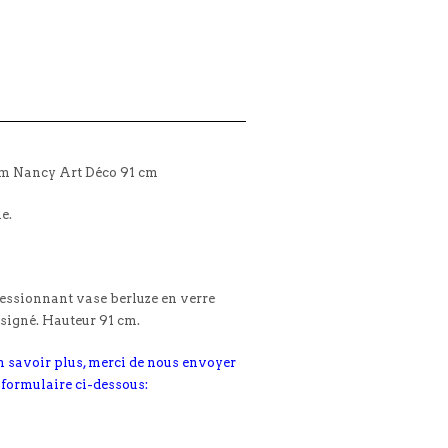
m Nancy Art Déco 91 cm
le.
ssionnant vase berluze en verre
 signé. Hauteur 91 cm.
n savoir plus, merci de nous envoyer
 formulaire ci-dessous: