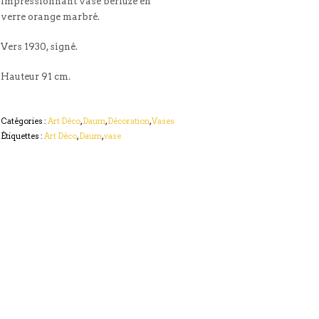
Impressionnant vase berluze en
verre orange marbré.
Vers 1930, signé.
Hauteur 91 cm.
Catégories :
Art Déco
,
Daum
,
Décoration
,
Vases
Étiquettes :
Art Déco
,
Daum
,
vase