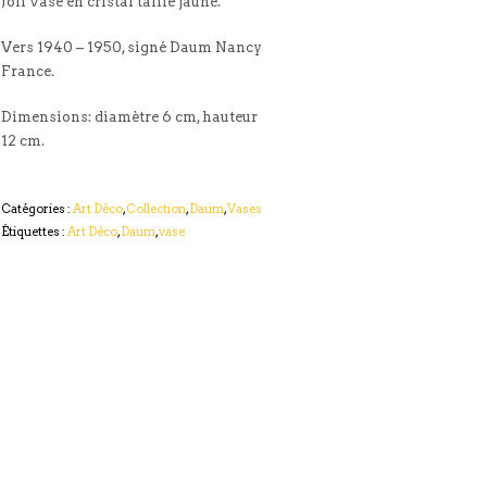
Joli vase en cristal taillé jaune.
Vers 1940 – 1950, signé Daum Nancy
France.
Dimensions: diamètre 6 cm, hauteur
12 cm.
Catégories :
Art Déco
,
Collection
,
Daum
,
Vases
Étiquettes :
Art Déco
,
Daum
,
vase