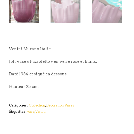
Venini Murano Italie.
Joli vase « Fazzoletto » en verre rose et blanc.
Daté 1984 et signé en dessous.
Hauteur 25 cm.
Catégories :
Collection
,
Décoration
,
Vases
Étiquettes :
vase
,
Venini