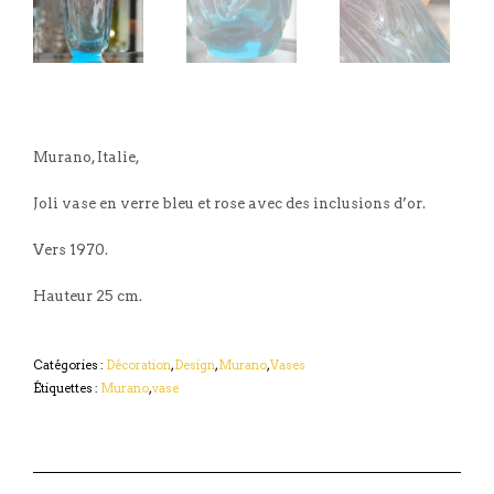
Murano, Italie,
Joli vase en verre bleu et rose avec des inclusions d’or.
Vers 1970.
Hauteur 25 cm.
Catégories :
Décoration
,
Design
,
Murano
,
Vases
Étiquettes :
Murano
,
vase