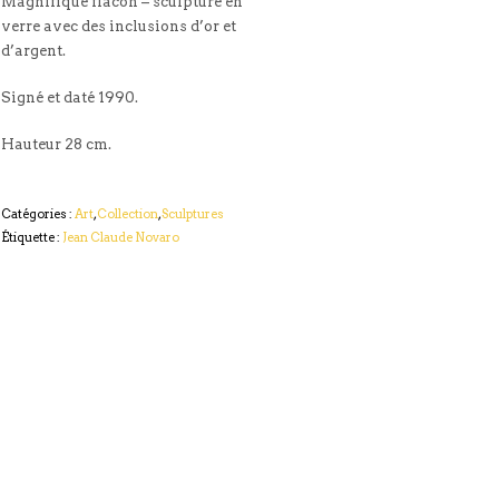
Magnifique flacon – sculpture en
verre avec des inclusions d’or et
d’argent.
Signé et daté 1990.
Hauteur 28 cm.
Catégories :
Art
,
Collection
,
Sculptures
Étiquette :
Jean Claude Novaro