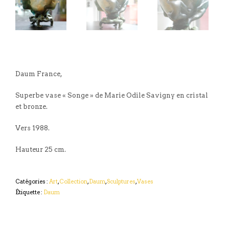
Daum France,
Superbe vase « Songe » de Marie Odile Savigny en cristal
et bronze.
Vers 1988.
Hauteur 25 cm.
Catégories :
Art
,
Collection
,
Daum
,
Sculptures
,
Vases
Étiquette :
Daum