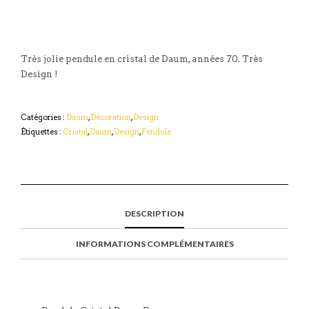
Très jolie pendule en cristal de Daum, années 70. Très
Design !
Catégories :
Daum
,
Décoration
,
Design
Étiquettes :
Cristal
,
Daum
,
Design
,
Pendule
DESCRIPTION
INFORMATIONS COMPLÉMENTAIRES