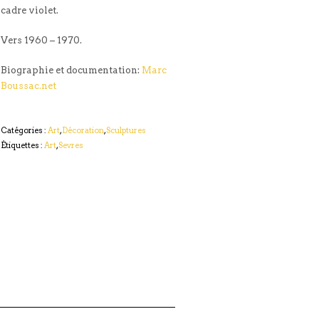
cadre violet.
Vers 1960 – 1970.
Biographie et documentation:
Marc
Boussac.net
Catégories :
Art
,
Décoration
,
Sculptures
Étiquettes :
Art
,
Sevres