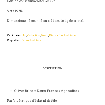
Edition d’Art numérotée 45 / 75.
Vers 1975.
Dimensions: 15 cm x 15cm x 41 cm, 16 kg de cristal.
Catégories :
Art
,
Collection
,
Daum
,
Décoration
,
Sculptures
Étiquettes :
Daum
,
Sculpture
DESCRIPTION
Oliver Brice et Daum France « Aphrodite »
Parfait état, pas d’éclat ni de fêle.