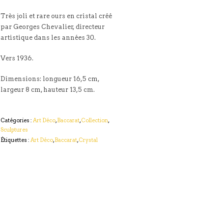
Très joli et rare ours en cristal créé
par Georges Chevalier, directeur
artistique dans les années 30.
Vers 1936.
Dimensions: longueur 16,5 cm,
largeur 8 cm, hauteur 13,5 cm.
Catégories :
Art Déco
,
Baccarat
,
Collection
,
Sculptures
Étiquettes :
Art Déco
,
Baccarat
,
Crystal