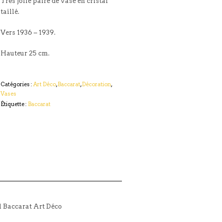
Très jolie paire de vase en cristal
taillé.
Vers 1936 – 1939.
Hauteur 25 cm.
Catégories :
Art Déco
,
Baccarat
,
Décoration
,
Vases
Étiquette :
Baccarat
l Baccarat Art Déco