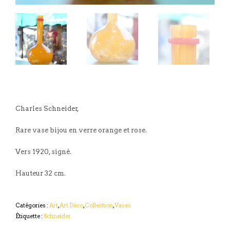
Charles Schneider,
Rare vase bijou en verre orange et rose.
Vers 1920, signé.
Hauteur 32 cm.
Catégories :
Art
,
Art Déco
,
Collection
,
Vases
Étiquette :
Schneider