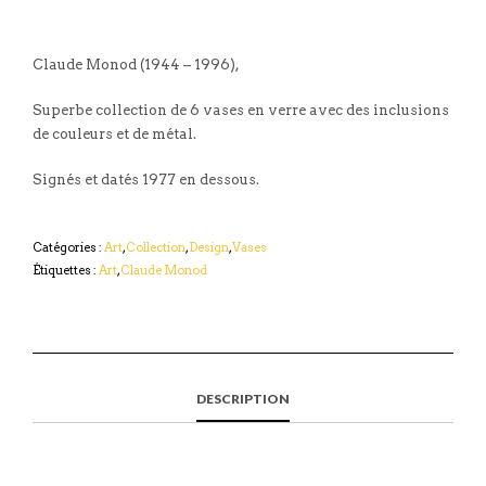
Claude Monod (1944 – 1996),
Superbe collection de 6 vases en verre avec des inclusions
de couleurs et de métal.
Signés et datés 1977 en dessous.
Catégories :
Art
,
Collection
,
Design
,
Vases
Étiquettes :
Art
,
Claude Monod
DESCRIPTION