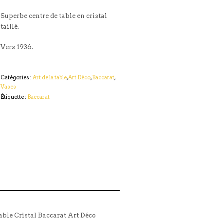
Superbe centre de table en cristal
taillé.
Vers 1936.
Catégories :
Art de la table
,
Art Déco
,
Baccarat
,
Vases
Étiquette :
Baccarat
table Cristal Baccarat Art Déco