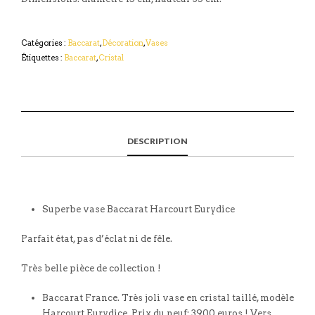
Catégories :
Baccarat
,
Décoration
,
Vases
Étiquettes :
Baccarat
,
Cristal
DESCRIPTION
Superbe vase Baccarat Harcourt Eurydice
Parfait état, pas d’éclat ni de fêle.
Très belle pièce de collection !
Baccarat France. Très joli vase en cristal taillé, modèle
Harcourt Eurydice. Prix du neuf: 3900 euros ! Vers