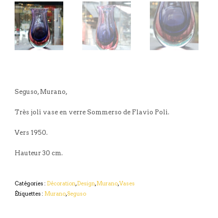
Seguso, Murano,
Très joli vase en verre Sommerso de Flavio Poli.
Vers 1950.
Hauteur 30 cm.
Catégories :
Décoration
,
Design
,
Murano
,
Vases
Étiquettes :
Murano
,
Seguso