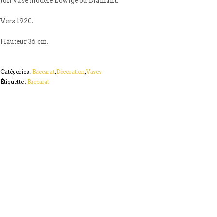
Joli vase modèle Edwige ou Diamant.
Vers 1920.
Hauteur 36 cm.
Catégories :
Baccarat
,
Décoration
,
Vases
Étiquette :
Baccarat