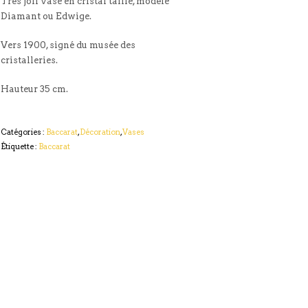
Très joli vase en cristal taillé, modèle
Diamant ou Edwige.
Vers 1900, signé du musée des
cristalleries.
Hauteur 35 cm.
Catégories :
Baccarat
,
Décoration
,
Vases
Étiquette :
Baccarat