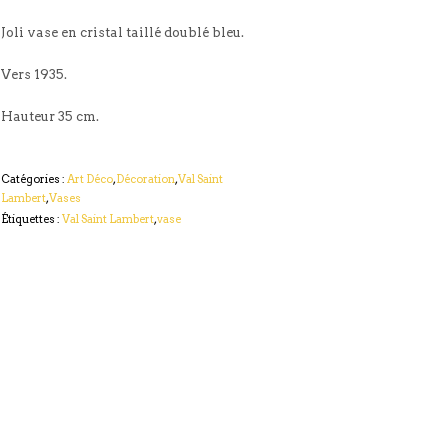
Joli vase en cristal taillé doublé bleu.
Vers 1935.
Hauteur 35 cm.
Catégories :
Art Déco
,
Décoration
,
Val Saint
Lambert
,
Vases
Étiquettes :
Val Saint Lambert
,
vase