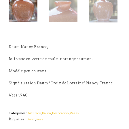
Daum Nancy France,
Joli vase en verre de couleur orange saumon.
Modèle peu courant.
Signé au talon Daum *Croix de Lorraine* Nancy France.
Vers 1940.
Catégories :
Art Déco
,
Daum
,
Décoration
,
Vases
Étiquettes :
Daum
,
vase