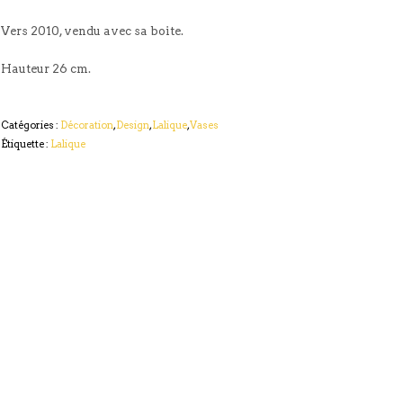
Vers 2010, vendu avec sa boite.
Hauteur 26 cm.
Catégories :
Décoration
,
Design
,
Lalique
,
Vases
Étiquette :
Lalique