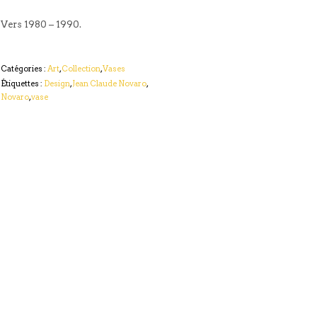
Vers 1980 – 1990.
Catégories :
Art
,
Collection
,
Vases
Étiquettes :
Design
,
Jean Claude Novaro
,
Novaro
,
vase