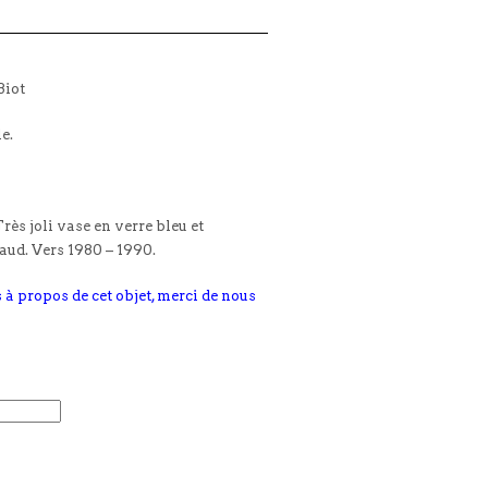
Biot
le.
rès joli vase en verre bleu et
haud. Vers 1980 – 1990.
 à propos de cet objet, merci de nous