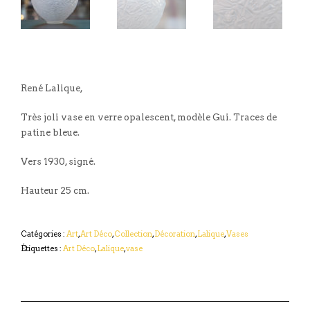
René Lalique,
Très joli vase en verre opalescent, modèle Gui. Traces de
patine bleue.
Vers 1930, signé.
Hauteur 25 cm.
Catégories :
Art
,
Art Déco
,
Collection
,
Décoration
,
Lalique
,
Vases
Étiquettes :
Art Déco
,
Lalique
,
vase