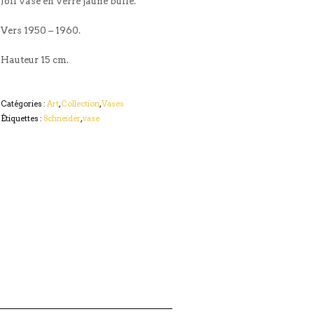
Joli vase en verre jaune bullé.
Vers 1950 – 1960.
Hauteur 15 cm.
Catégories :
Art
,
Collection
,
Vases
Étiquettes :
Schneider
,
vase