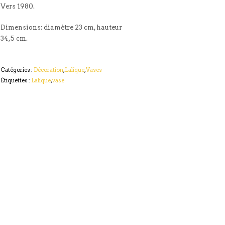
Vers 1980.
Dimensions: diamètre 23 cm, hauteur
34,5 cm.
Catégories :
Décoration
,
Lalique
,
Vases
Étiquettes :
Lalique
,
vase