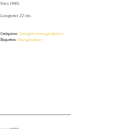
Vers 1980.
Longueur 22 cm.
Catégories :
Daum
,
Décoration
,
Sculptures
Étiquettes :
Daum
,
Sculpture